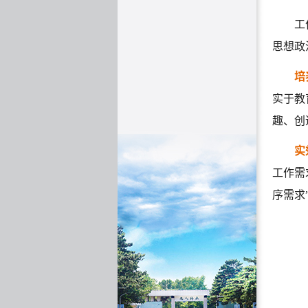
工作理
思想政
培
实于教
趣、创
实
工作需
序需求