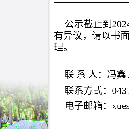
公示截止到
202
有异议
，
请以书
理。
联
系 人：冯鑫
联系方式：
043
电子邮箱：
xue