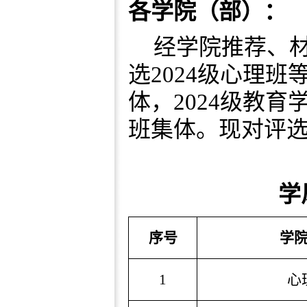
各学院（部）：
经学院推荐、
选
202
4
级
心理班
体
，
202
4
级
教育
班集体。现对评
学
序号
学
1
心